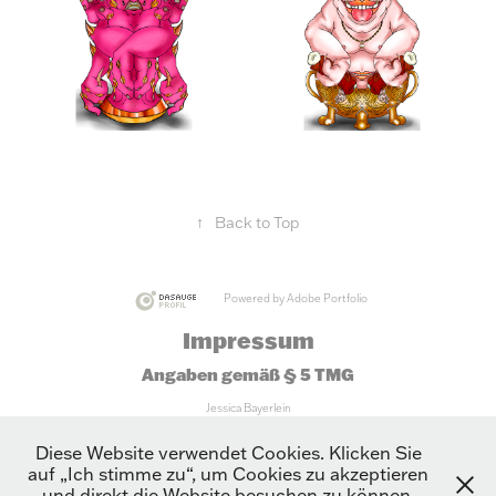
↑
Back to Top
Powered by
Adobe Portfolio
Impressum
Angaben gemäß § 5 TMG
Jessica Bayerlein
Soulsilvercat Illustration
An der Trappstiege 4
Diese Website verwendet Cookies. Klicken Sie
45721 Haltern am See
auf „Ich stimme zu“, um Cookies zu akzeptieren
und direkt die Website besuchen zu können.